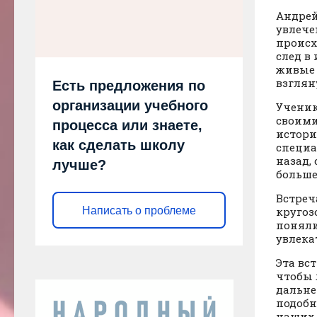
Андрей
увлече
происх
след в
живые 
взглян
Есть предложения по
организации учебного
Ученик
своими
процесса или знаете,
истори
как сделать школу
специа
назад,
лучше?
больше 
Встреч
кругоз
Написать о проблеме
поняли
увлека
Эта вс
чтобы 
дальне
подобн
наших 