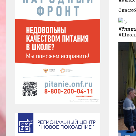
Спасиб
#Улицы
#Школ