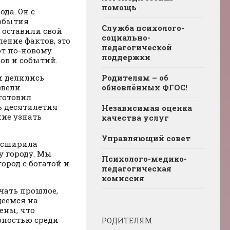
помощь
да. Он с
события
Служба психолого-
 оставили свой
социально-
ление фактов, это
педагогической
т по-новому
поддержки
ов и событий.
и делились
Родителям – об
звели
обновлённых ФГОС!
готовил
ь десятилетия
Независимая оценка
ние узнать
качества услуг
Управляющий совет
асширила
у городу. Мы
Психолого-медико-
город с богатой и
педагогическая
комиссия
чать прошлое,
деемся на
ены, что
рностью среди
РОДИТЕЛЯМ