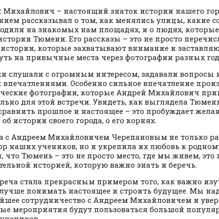
 Михайлович – настоящий знаток истории нашего горо
нием рассказывал о том, как менялись улицы, какие 
одили на знакомых нам площадях, и о людях, которые
 истории Тюмени. Его рассказы – это не просто перечис
истории, которые захватывают внимание и заставляю
уть на привычные места через фотографии разных год
и слушали с огромным интересом, задавали вопросы 
 впечатлениями. Особенно сильное впечатление прои
ческие фотографии, которые Андрей Михайлович при
льно для этой встречи. Увидеть, как выглядела Тюмен
 сравнить прошлое и настоящее – это пробуждает жела
об истории своего города, о его корнях.
а с Андреем Михайловичем Черепановым не только р
ор наших учеников, но и укрепила их любовь к родном
, что Тюмень – это не просто место, где мы живем, это 
тельной историей, которую важно знать и беречь.
треча стала прекрасным примером того, как важно изу
лучше понимать настоящее и строить будущее. Мы на
йшее сотрудничество с Андреем Михайловичем и увер
ые мероприятия будут пользоваться большой популя
учеников.