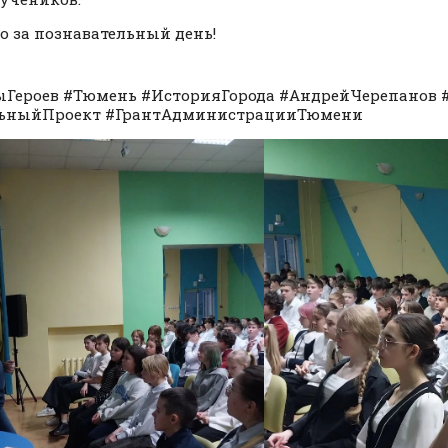
о за познавательный день!
Героев #Тюмень #ИсторияГорода #АндрейЧерепанов
ьныйПроект #ГрантАдминистрацииТюмени