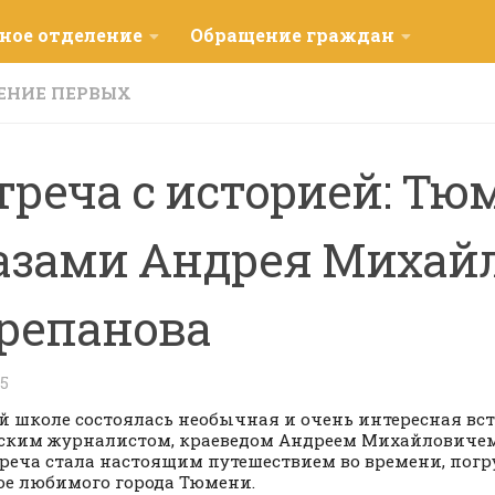
ное отделение
Обращение граждан
ЕНИЕ ПЕРВЫХ
треча с историей: Тю
азами Андрея Михай
репанова
25
й школе состоялась необычная и очень интересная вст
ким журналистом, краеведом Андреем Михайловиче
треча стала настоящим путешествием во времени, пог
е любимого города Тюмени.