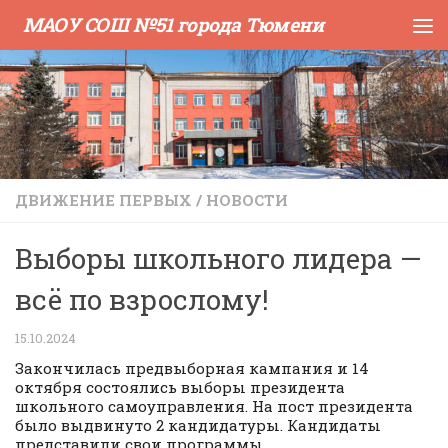
МАОУ СОШ №51 города Тюмени
Skip to content
ДВИЖЕНИЕ ПЕРВЫХ
/
НОВОСТИ
Выборы школьного лидера —
всё по взрослому!
15.10.2024
Закончилась предвыборная кампания и 14
октября состоялись выборы президента
школьного самоуправления. На пост президента
было выдвинуто 2 кандидатуры. Кандидаты
представили свои программы.