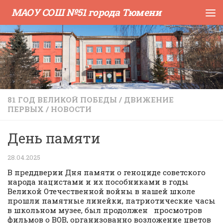
МАОУ СОШ №51 города Тюмени
Skip to content
81 ГОД ВЕЛИКОЙ ПОБЕДЫ
/
ДВИЖЕНИЕ
ПЕРВЫХ
/
НОВОСТИ
День памяти
28.04.2025
В преддверии Дня памяти о геноциде советского
народа нацистами и их пособниками в годы
Великой Отечественной войны в нашей школе
прошли памятные линейки, патриотические часы
в школьном музее, был продолжен просмотров
фильмов о ВОВ, организованно возложение цветов