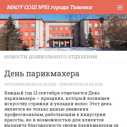
МАОУ СОШ №51 города Тюмени
Skip to content
НОВОСТИ ДОШКОЛЬНОГО ОТДЕЛЕНИЯ
День парикмахера
ОПУБЛИКОВАНО
16.09.2025
· ОБНОВЛЕНО
16.09.2025
Каждый год 12 сентября отмечается День
парикмахера — праздник, который посвящен
искусству стрижки и укладки волос. Этот день
является не только данью уважения
профессионалам, работающим в индустрии
красоты, но и возможностью для клиентов
выразить благодарность своим парикмахерам за