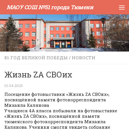
МАОУ СОШ №51 города Тюмени
Skip to content
81 ГОД ВЕЛИКОЙ ПОБЕДЫ
/
НОВОСТИ
Жизнь ZA СВОих
10.04.2025
Посещение фотовыставки «Жизнь ZA СВОих»,
посвящённой памяти фотокорреспондента
Михаила Калянова
Учащиеся 4А класса побывали на фотовыставке
«Жизнь ZA СВОих», посвящённой памяти
тюменского фотокорреспондента Михаила
Калянова. Ученики смогли увидеть собрание