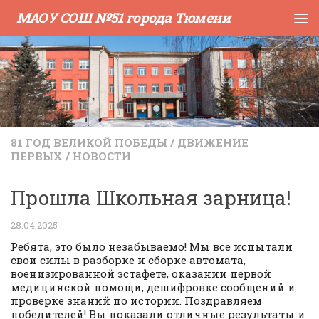
МАОУ СОШ №51 города Тюмени
Skip to content
81 ГОД ВЕЛИКОЙ ПОБЕДЫ
/
ДВИЖЕНИЕ
ПЕРВЫХ
/
НОВОСТИ
Прошла Школьная зарница!
28.04.2025
Ребята, это было незабываемо! Мы все испытали
свои силы в разборке и сборке автомата,
военизированной эстафете, оказании первой
медицинской помощи, дешифровке сообщений и
проверке знаний по истории. Поздравляем
победителей! Вы показали отличные результаты и