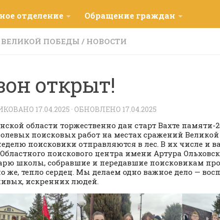
ное отделение
Обращение граждан
Д ВЕЛИКОЙ ПОБЕДЫ
/
НОВОСТИ
зон открыт!
ИКОВАНО
17.04.2025
· ОБНОВЛЕНО
17.04.2025
нской области торжественно дан старт Вахте памяти-2
полевых поисковых работ на местах сражений Великой
неделю поисковики отправляются в лес. В их числе и в
Областного поискового центра имени Артура Ольховск
арю школы, собравшие и передавшие поисковикам про
о же, тепло сердец. Мы делаем одно важное дело — во
ивых, искренних людей.