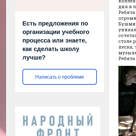
коллек
дня в 
Ребята
огромн
Есть предложения по
Бушмин
уникал
организации учебного
сочета
процесса или знаете,
столе 
песка,
как сделать школу
музыке
лучше?
Ребята
Написать о проблеме