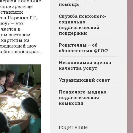
 первой половине
помощь
сное зрелище.
оставляли
Служба психолого-
а Паренко Г.Г.,
социально-
оу» — это
педагогической
чается в
поддержки
ном световом
 картины из
Родителям – об
овождающей шоу
обновлённых ФГОС!
а большой экран.
Независимая оценка
качества услуг
Управляющий совет
Психолого-медико-
педагогическая
комиссия
РОДИТЕЛЯМ