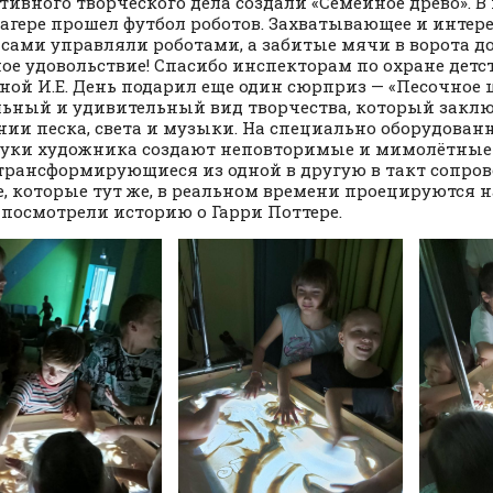
тивного творческого дела создали «Семейное древо». В
лагере прошел футбол роботов. Захватывающее и интере
 сами управляли роботами, а забитые мячи в ворота д
ое удовольствие! Спасибо инспекторам по охране детств
ой И.Е. День подарил еще один сюрприз — «Песочное ш
ьный и удивительный вид творчества, который заклю
нии песка, света и музыки. На специально оборудован
руки художника создают неповторимые и мимолётные
 трансформирующиеся из одной в другую в такт сопр
, которые тут же, в реальном времени проецируются н
 посмотрели историю о Гарри Поттере.