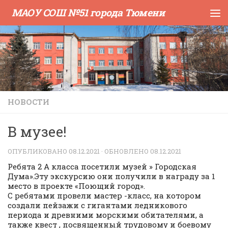
МАОУ СОШ №51 города Тюмени
Skip to content
НОВОСТИ
В музее!
ОПУБЛИКОВАНО
08.12.2021
· ОБНОВЛЕНО
08.12.2021
Ребята 2 А класса посетили музей » Городская
Дума».Эту экскурсию они получили в награду за 1
место в проекте «Поющий город».
С ребятами провели мастер -класс, на котором
создали пейзажи с гигантами ледникового
периода и древними морскими обитателями, а
также квест , посвященный трудовому и боевому