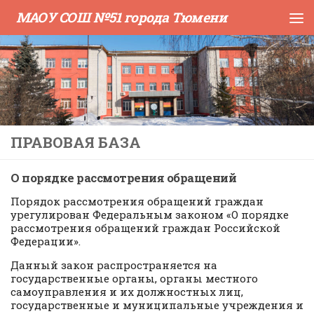
МАОУ СОШ №51 города Тюмени
Skip to content
ПРАВОВАЯ БАЗА
О порядке рассмотрения обращений
Порядок рассмотрения обращений граждан
урегулирован Федеральным законом «О порядке
рассмотрения обращений граждан Российской
Федерации».
Данный закон распространяется на
государственные органы, органы местного
самоуправления и их должностных лиц,
государственные и муниципальные учреждения и