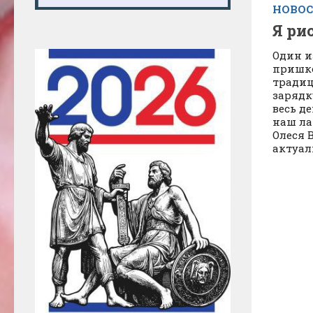
НОВО
Я ри
Один и
пришко
традиц
зарядк
весь де
наш ла
Олеся 
актуал