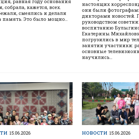
ция, равная году основания
настоящих корреспонд
 собрала, кажется, всех.
они были фотографами
ежали, смеялись и делали
дикторами новостей. 
а память. Это было мощно...
руководством советни
воспитанию Булыгин
Екатерины Михайлов
погрузились в мир те
занятии участники: р
основные телевизион
научились...
СТИ
15.06.2026
НОВОСТИ
15.06.2026