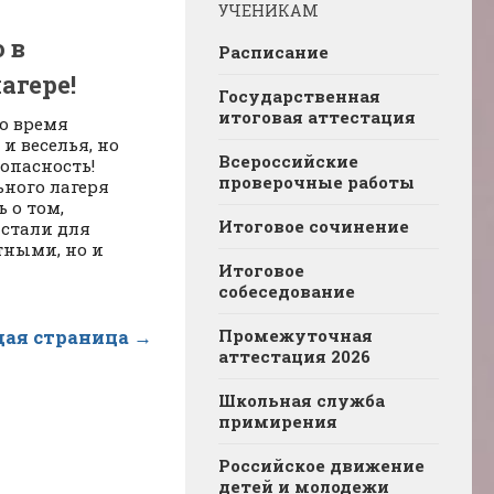
УЧЕНИКАМ
 в
Расписание
агере!
Государственная
итоговая аттестация
о время
и веселья, но
Всероссийские
зопасность!
проверочные работы
ного лагеря
 о том,
Итоговое сочинение
стали для
тными, но и
Итоговое
собеседование
Промежуточная
ая страница →
аттестация 2026
Школьная служба
примирения
Российское движение
детей и молодежи