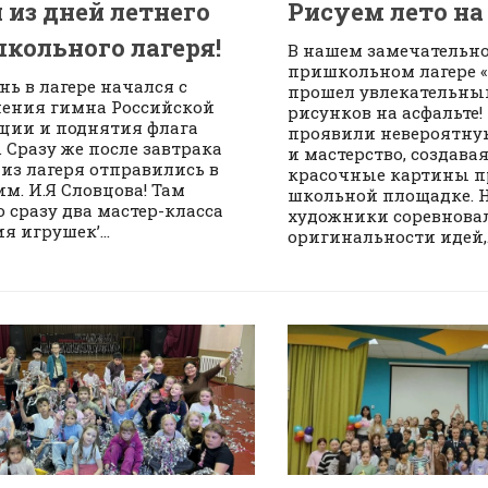
 из дней летнего
Рисуем лето на
кольного лагеря!
В нашем замечательн
пришкольном лагере 
нь в лагере начался с
прошел увлекательны
ения гимна Российской
рисунков на асфальте!
ции и поднятия флага
проявили невероятну
. Сразу же после завтрака
и мастерство, создава
 из лагеря отправились в
красочные картины п
им. И.Я Словцова! Там
школьной площадке.
 сразу два мастер-класса
художники соревновал
я игрушек’...
оригинальности идей,..