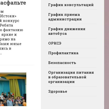
 асфальте
График консультаций
ом
График приема
«Истоки»
администрации
й конкурс
 Ребята
График движения
ю фантазию
автобуса
я яркие и
рямо на
ОРКСЭ
 Наши юные
ись в
Профилактика
.
Безопасность
Организация питания
в образовательной
организации
Здоровье