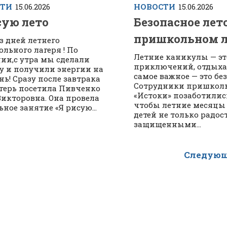
СТИ
15.06.2026
НОВОСТИ
15.06.2026
сую лето
Безопасное лето
пришкольном л
з дней летнего
льного лагеря ! По
Летние каникулы — эт
ии,с утра мы сделали
приключений, отдыха 
у и получили энергии на
самое важное — это бе
нь! ‍Сразу после завтрака
Сотрудники пришколь
герь посетила Пивченко
«Истоки» позаботились
Викторовна. Она провела
чтобы летние месяцы 
ьное занятие «Я рисую...
детей не только радос
защищенными...
Следующ