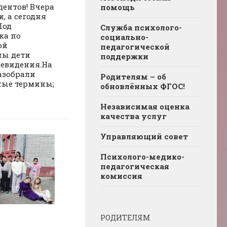
ентов! Вчера
помощь
, а сегодня
Под
Служба психолого-
ка по
социально-
ой
педагогической
ны дети
поддержки
левидения.На
азобрали
Родителям – об
ные термины;
обновлённых ФГОС!
Независимая оценка
качества услуг
Управляющий совет
Психолого-медико-
педагогическая
комиссия
РОДИТЕЛЯМ