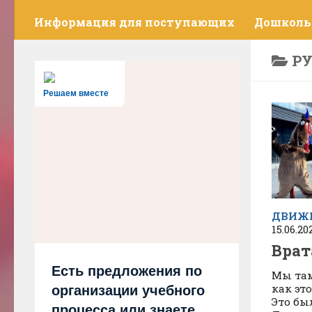
Информация для поступающих
Дошколь
Р
Решаем вместе
ДВИЖ
15.06.20
Врат
Есть предложения по
Мы там
как эт
организации учебного
Это бы
процесса или знаете,