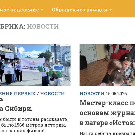
ное отделение
Обращение граждан
УБРИКА:
НОВОСТИ
ЕНИЕ ПЕРВЫХ
/
НОВОСТИ
НОВОСТИ
15.06.2026
26
Мастер-класс п
а Сибири.
основам журна
 были и готовы рассказать,
в лагере «Исток
о было.1586 метров истории.
ла главная фишка!
Наши ребята преврати