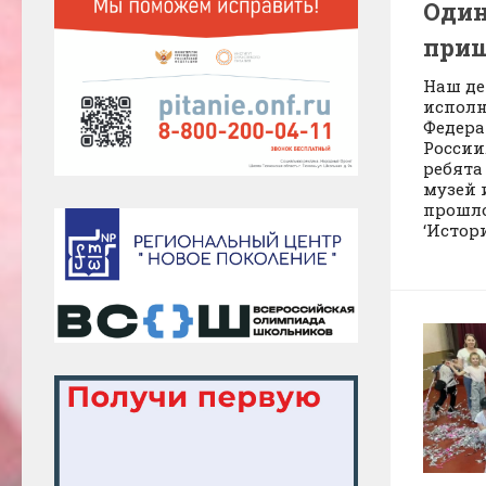
Один
приш
Наш де
исполн
Федера
России
ребята
музей 
прошло
‘Истори