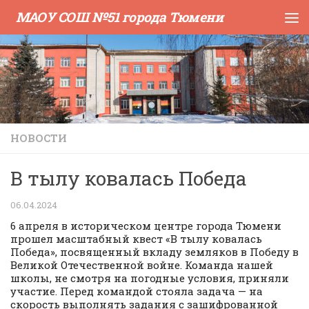
МАОУ СОШ №51 города Тюмени
Skip to content
НОВОСТИ
В тылу ковалась Победа
06.04.2024
6 апреля в историческом центре города Тюмени
прошел масштабный квест «В тылу ковалась
Победа», посвященный вкладу земляков в Победу в
Великой Отечественной войне. Команда нашей
школы, не смотря на погодные условия, приняли
участие. Перед командой стояла задача — на
скорость выполнять задания с зашифрованной