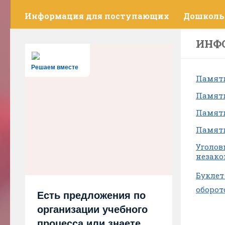
Информация для поступающих
Дошколь
ИНФ
Решаем вместе
Памятк
Памятк
Памятк
Памятк
Уголов
незако
Буклет
оборот
Есть предложения по
организации учебного
процесса или знаете,