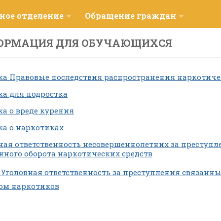
ное отделение
Обращение граждан
ОРМАЦИЯ ДЛЯ ОБУЧАЮЩИХСЯ
а Правовые последствия распространения наркотиче
а для подростка
а о вреде курения
а о наркотиках
ная ответственность несовершеннолетних за преступле
нного оборота наркотических средств
 Уголовная ответственность за преступления связанн
ом наркотиков