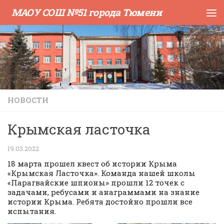
МАОУ СОШ №51 города Тюмени
Skip to content
НОВОСТИ
Крымская ласточка
19.03.2022
18 марта прошел квест об истории Крыма
«Крымская Ласточка». Команда нашей школы
«Парагвайские шпионы» прошли 12 точек с
задачами, ребусами и анаграммами на знание
истории Крыма. Ребята достойно прошли все
испытания.