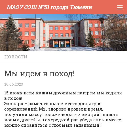
МАОУ СОШ №51 города Тюмени
Skip to content
НОВОСТИ
Мы идем в поход!
20.06.2023
15 июня всем нашим дружным лагерем мы ходили
в поход!
Экопарк – замечательное место для игр и
соревнований. Мы здорово провели время,
получили массу положительных эмоций , нашли
новых друзей и в очередной раз убедились, вместе
можно справиться с любыми заданиями !