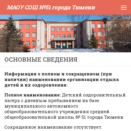
МАОУ СОШ №51 города Тюмени
Skip to content
ОСНОВНЫЕ СВЕДЕНИЯ
Информация о полном и сокращенном (при
наличии) наименовании организации отдыха
детей и их оздоровления:
Полное наименование:
Детский оздоровительный
лагерь с дневным пребыванием на базе
муниципального автономного
общеобразовательного учреждения средней
общеобразовательной школы № 51 города Тюмени
Сокращенное наименование отсутствует.