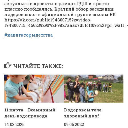
актуальные проекты в рамках РДШ и просто
классно пообщались. Краткий обзор заседания
лидеров школ в официальной группе школы ВК
https://vk.com/public194800715?z=video-
194800715_456239290%2F9827aaac7d5fcff096%2Fpl_wall_
#навигаторыдетства
ЧИТАЙТЕ ТАКЖЕ:
11 марта — Всемирный
В здоровом теле-
день водопровода
здоровый дух!
14.03.2025
09.06.2022