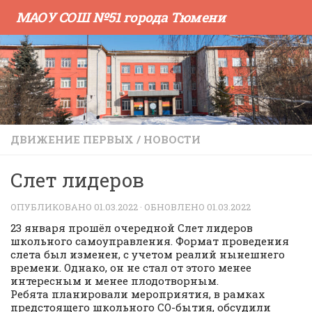
МАОУ СОШ №51 города Тюмени
Skip to content
ДВИЖЕНИЕ ПЕРВЫХ
/
НОВОСТИ
Слет лидеров
ОПУБЛИКОВАНО
01.03.2022
· ОБНОВЛЕНО
01.03.2022
23 января прошёл очередной Слет лидеров
школьного самоуправления. Формат проведения
слета был изменен, с учетом реалий нынешнего
времени. Однако, он не стал от этого менее
интересным и менее плодотворным.
Ребята планировали мероприятия, в рамках
предстоящего школьного СО-бытия, обсудили