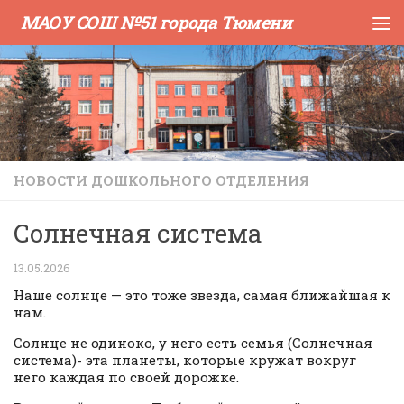
МАОУ СОШ №51 города Тюмени
Skip to content
НОВОСТИ ДОШКОЛЬНОГО ОТДЕЛЕНИЯ
Солнечная система
13.05.2026
Наше солнце — это тоже звезда, самая ближайшая к
нам.
Солнце не одиноко, у него есть семья (Солнечная
система)- эта планеты, которые кружат вокруг
него каждая по своей дорожке.