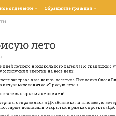
ное отделение
Обращение граждан
СТИ
рисую лето
26
з дней летнего пришкольного лагеря ! По традиции,с 
у и получили энергии на весь день!
 после завтрака наш лагерь посетила Пивченко Олеся В
а актуальное занятие «Я рисую лето.»
 остались с яркими эмоциями!
отряды отправились в ДК «Водник» на плюшевую вечер
 постарше подписали открытки в рамках проекта «Доб
ный репортаж про интересные и насыщенные меропр