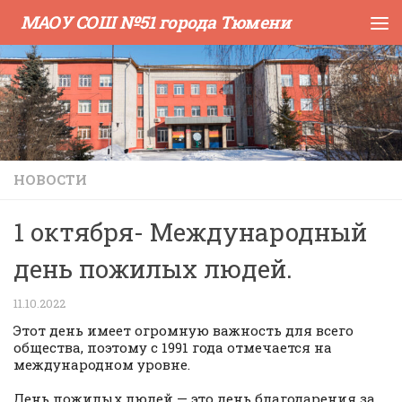
МАОУ СОШ №51 города Тюмени
Skip to content
НОВОСТИ
1 октября- Международный
день пожилых людей.
11.10.2022
Этот день имеет огромную важность для всего
общества, поэтому с 1991 года отмечается на
международном уровне.
День пожилых людей — это день благодарения за