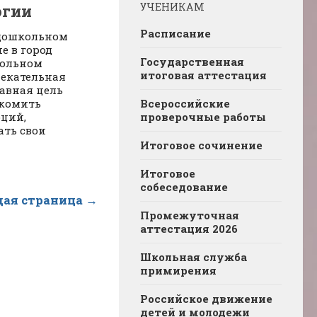
УЧЕНИКАМ
огии
Расписание
 дошкольном
е в город
Государственная
кольном
итоговая аттестация
лекательная
лавная цель
Всероссийские
комить
проверочные работы
ций,
ать свои
Итоговое сочинение
Итоговое
собеседование
ая страница →
Промежуточная
аттестация 2026
Школьная служба
примирения
Российское движение
детей и молодежи