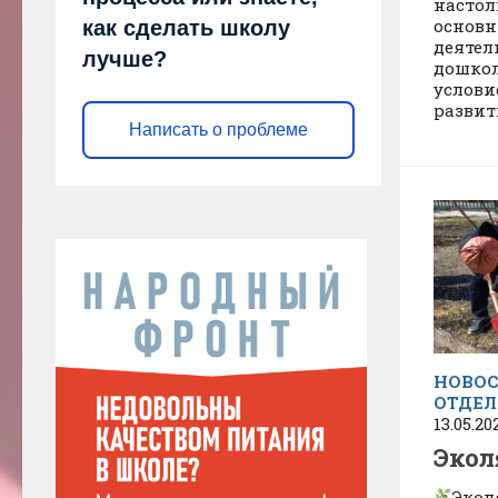
настол
основн
как сделать школу
деятел
лучше?
дошкол
услови
развити
Написать о проблеме
НОВОС
ОТДЕЛ
13.05.20
Экол
Экол