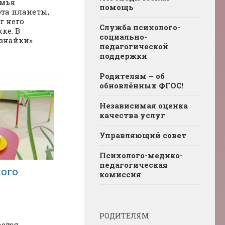
емья
помощь
эта планеты,
г него
Служба психолого-
ке. В
социально-
ознайки»
педагогической
поддержки
Родителям – об
обновлённых ФГОС!
Независимая оценка
качества услуг
Управляющий совет
Психолого-медико-
педагогическая
НОГО
комиссия
РОДИТЕЛЯМ
ается