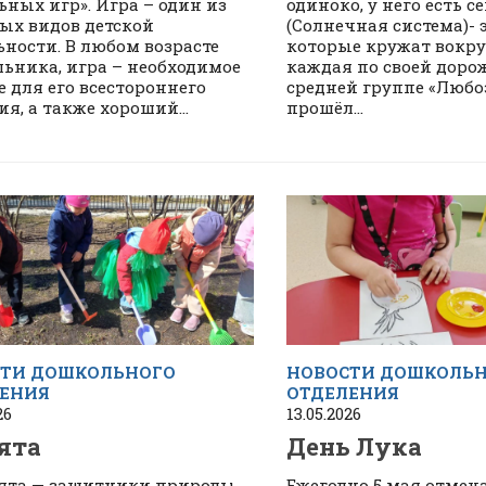
ьных игр». Игра – один из
одиноко, у него есть с
ых видов детской
(Солнечная система)- 
ьности. В любом возрасте
которые кружат вокру
ьника, игра – необходимое
каждая по своей дорож
е для его всестороннего
средней группе «Люб
я, а также хороший...
прошёл...
ТИ ДОШКОЛЬНОГО
НОВОСТИ ДОШКОЛЬ
ЕНИЯ
ОТДЕЛЕНИЯ
26
13.05.2026
ята
День Лука
ята — защитники природы
Ежегодно 5 мая отмеч