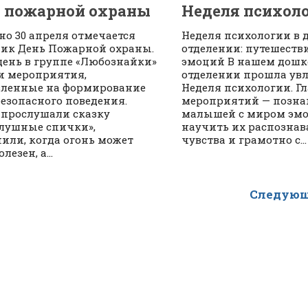
 пожарной охраны
Неделя психол
но 30 апреля отмечается
Неделя психологии в
ик День Пожарной охраны.
отделении: путешестви
 день в группе «Любознайки»
эмоций В нашем дош
и мероприятия,
отделении прошла ув
ленные на формирование
Неделя психологии. Г
безопасного поведения.
мероприятий — позна
 прослушали сказку
малышей с миром эмо
лушные спички»,
научить их распознав
или, когда огонь может
чувства и грамотно с...
лезен, а...
Следующ