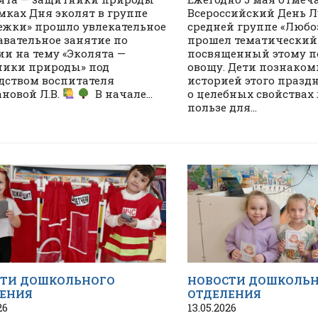
мках Дня эколят в группе
Всероссийский День Л
ежки» прошло увлекательное
средней группе «Люб
авательное занятие по
прошел тематический 
ии на тему «Эколята —
посвященный этому п
ики природы» под
овощу. Дети познаком
дством воспитателя
историей этого празд
новой Л.В.
В начале...
о целебных свойствах 
пользе для...
ТИ ДОШКОЛЬНОГО
НОВОСТИ ДОШКОЛЬ
ЕНИЯ
ОТДЕЛЕНИЯ
26
13.05.2026