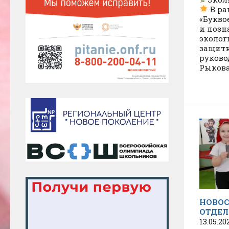
В ра
«Букво
и позн
эколог
защитн
руково
Рыкова
НОВОС
ОТДЕЛ
13.05.20