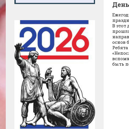
День
Ежегод
праздн
В этот
прошл
направ
основ 
Ребята
«Непос
вспомн
быть по