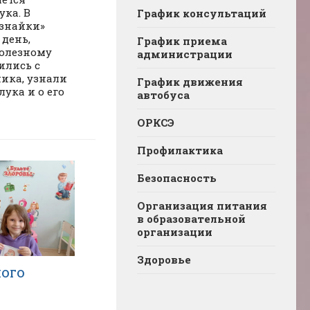
ука. В
График консультаций
ознайки»
день,
График приема
олезному
администрации
ились с
ника, узнали
График движения
лука и о его
автобуса
ОРКСЭ
Профилактика
Безопасность
Организация питания
в образовательной
организации
Здоровье
НОГО