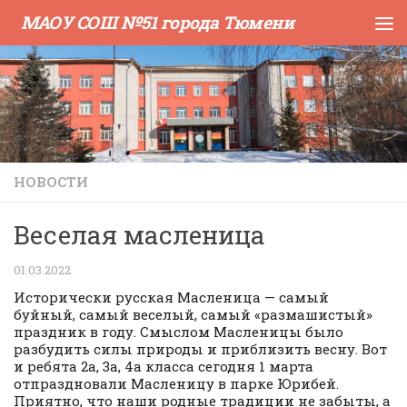
МАОУ СОШ №51 города Тюмени
Skip to content
НОВОСТИ
Веселая масленица
01.03.2022
Исторически русская Масленица — самый
буйный, самый веселый, самый «размашистый»
праздник в году. Смыслом Масленицы было
разбудить силы природы и приблизить весну. Вот
и ребята 2а, 3а, 4а класса сегодня 1 марта
отпраздновали Масленицу в парке Юрибей.
Приятно, что наши родные традиции не забыты, а