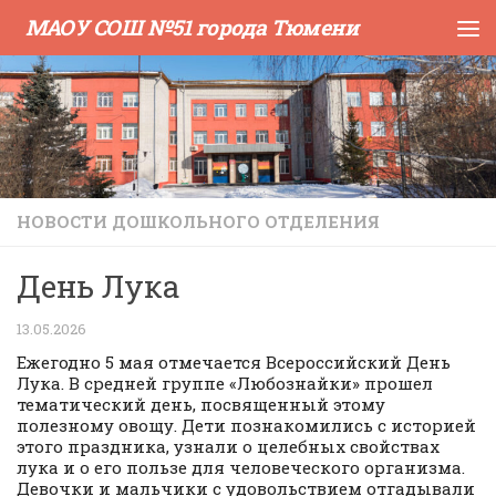
МАОУ СОШ №51 города Тюмени
Skip to content
НОВОСТИ ДОШКОЛЬНОГО ОТДЕЛЕНИЯ
День Лука
13.05.2026
Ежегодно 5 мая отмечается Всероссийский День
Лука. В средней группе «Любознайки» прошел
тематический день, посвященный этому
полезному овощу. Дети познакомились с историей
этого праздника, узнали о целебных свойствах
лука и о его пользе для человеческого организма.
Девочки и мальчики с удовольствием отгадывали