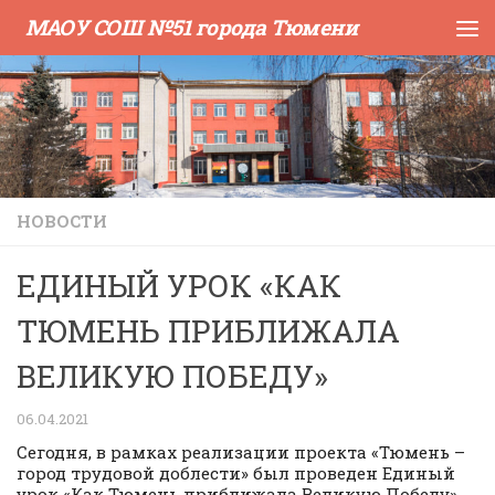
МАОУ СОШ №51 города Тюмени
Skip to content
НОВОСТИ
ЕДИНЫЙ УРОК «КАК
ТЮМЕНЬ ПРИБЛИЖАЛА
ВЕЛИКУЮ ПОБЕДУ»
06.04.2021
Сегодня, в рамках реализации проекта «Тюмень –
город трудовой доблести» был проведен Единый
урок «Как Тюмень приближала Великую Победу».