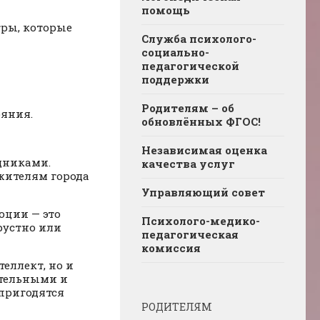
помощь
гры, которые
Служба психолого-
социально-
педагогической
поддержки
Родителям – об
ояния.
обновлённых ФГОС!
Независимая оценка
щниками.
качества услуг
жителям города
Управляющий совет
оции — это
Психолого-медико-
рустно или
педагогическая
комиссия
еллект, но и
ательными и
пригодятся
РОДИТЕЛЯМ