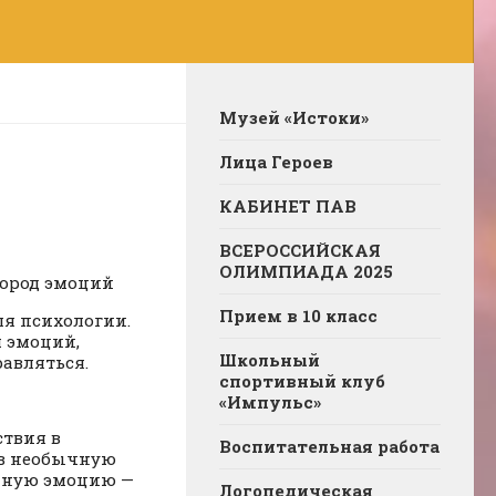
Музей «Истоки»
Лица Героев
КАБИНЕТ ПАВ
ВСЕРОССИЙСКАЯ
ОЛИМПИАДА 2025
город эмоций
Прием в 10 класс
я психологии.
 эмоций,
Школьный
равляться.
спортивный клуб
«Импульс»
ствия в
Воспитательная работа
 в необычную
ённую эмоцию —
Логопедическая