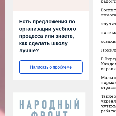
радость
Воспит
помога
Есть предложения по
научит
организации учебного
понима
процесса или знаете,
осваив
как сделать школу
Приклю
лучше?
В Вирт
Каждом
Написать о проблеме
справи
Малыши
нормал
страшн
Такие 
укрепл
чутким
ребята