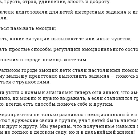
, грусть, страх, удивление, злость и доброту.
атели подготовили для детей интересные задания и и
ли:
ься называть эмоции;
ть, какие ситуации вызывают те или иные чувства;
ать простые способы регуляции эмоционального сост
чения в городе: помощь жителям
уальном городе эмоций дети стали настоящими помо
у малышу предстояло выполнить задания — помочь 
ться с трудностями.
 ушли с новыми знаниями: теперь они знают, что эм
ьно, их можно и нужно выражать, а если становится г
о, всегда есть способы помочь себе и другим.
мероприятия не только развивают эмоциональный инт
яют дружеские связи в группе, учат детей быть вним
и друг к другу. Мы уверены, что полученные навыки 
м не только в детском саду, но и в дальнейшей жизни!