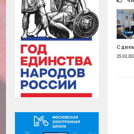
С дне
25.02.20