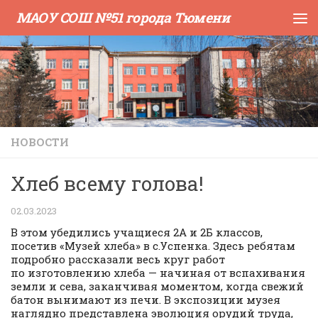
МАОУ СОШ №51 города Тюмени
Skip to content
НОВОСТИ
Хлеб всему голова!
02.03.2023
В этом убедились учащиеся 2А и 2Б классов,
посетив «Музей хлеба» в с.Успенка. Здесь ребятам
подробно рассказали весь круг работ
по изготовлению хлеба — начиная от вспахивания
земли и сева, заканчивая моментом, когда свежий
батон вынимают из печи. В экспозиции музея
наглядно представлена эволюция орудий труда,